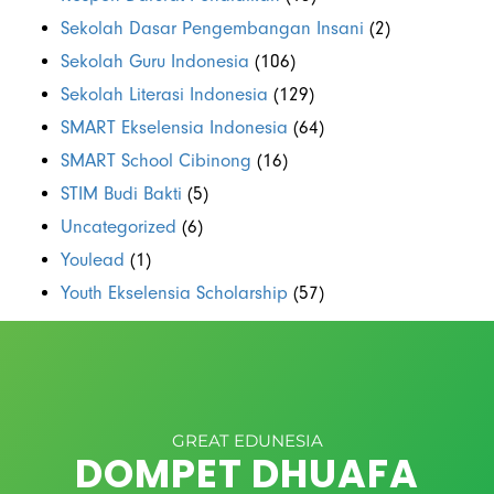
Sekolah Dasar Pengembangan Insani
(2)
Sekolah Guru Indonesia
(106)
Sekolah Literasi Indonesia
(129)
SMART Ekselensia Indonesia
(64)
SMART School Cibinong
(16)
STIM Budi Bakti
(5)
Uncategorized
(6)
Youlead
(1)
Youth Ekselensia Scholarship
(57)
GREAT EDUNESIA
DOMPET DHUAFA