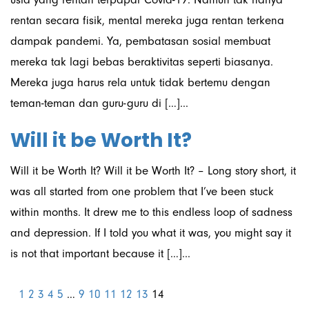
rentan secara fisik, mental mereka juga rentan terkena
dampak pandemi. Ya, pembatasan sosial membuat
mereka tak lagi bebas beraktivitas seperti biasanya.
Mereka juga harus rela untuk tidak bertemu dengan
teman-teman dan guru-guru di […]...
Will it be Worth It?
Will it be Worth It? Will it be Worth It? – Long story short, it
was all started from one problem that I’ve been stuck
within months. It drew me to this endless loop of sadness
and depression. If I told you what it was, you might say it
is not that important because it […]...
1
2
3
4
5
…
9
10
11
12
13
14