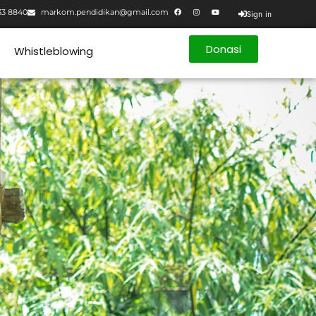
33 8840
markom.pendidikan@gmail.com
Sign in
Donasi
Whistleblowing