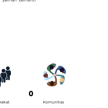
 pernah berhenti
0
rakat
Komunitas