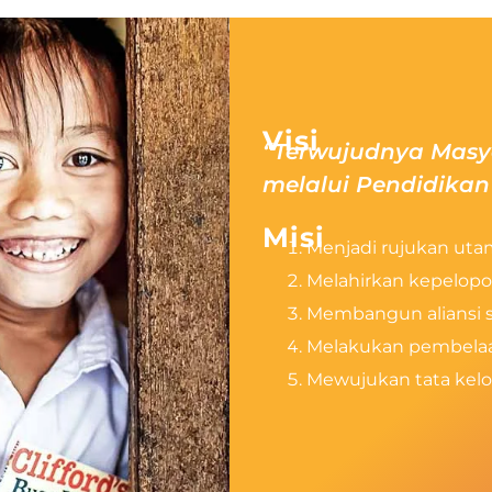
Visi
“Terwujudnya Masya
melalui Pendidika
Misi
Menjadi rujukan ut
Melahirkan kepelopor
Membangun aliansi s
Melakukan pembelaa
Mewujukan tata kelol