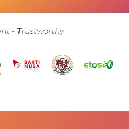
nt -
T
rustworthy