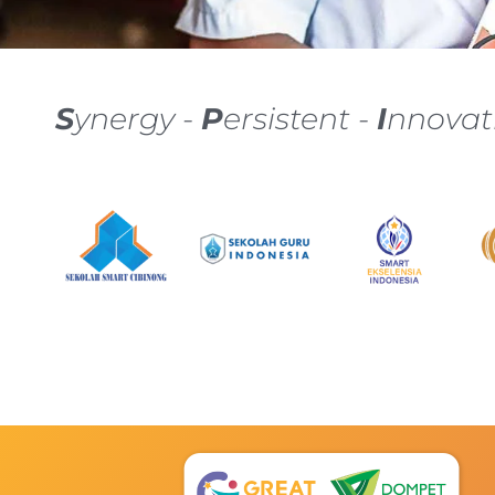
S
ynergy -
P
ersistent -
I
nnovat