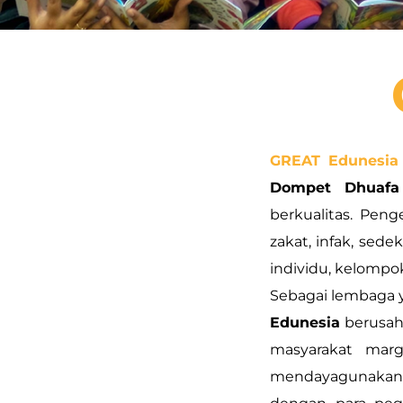
GREAT Edunesia
Dompet Dhuafa
berkualitas. Pe
zakat, infak, sede
individu, kelompok
Sebagai lembaga 
Edunesia
berusaha
masyarakat marg
mendayagunakan 