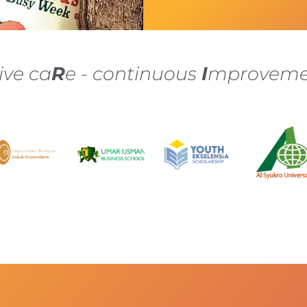
ive ca
R
e - continuous
I
mproveme