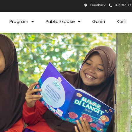
Feedback
+62 812 88
Program
Public Expose
Galeri
Karir