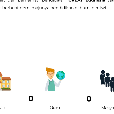
iat dan pemerhati pendidikan,
GREAT Edunesia
tak
s berbuat demi majunya pendidikan di bumi pertiwi.
0
0
lah
Guru
Masya