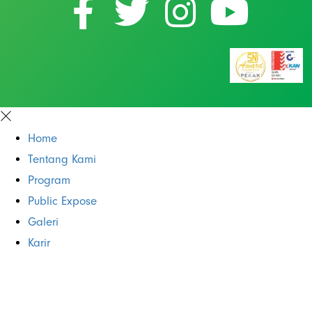
Home
Tentang Kami
Program
Public Expose
Galeri
Karir