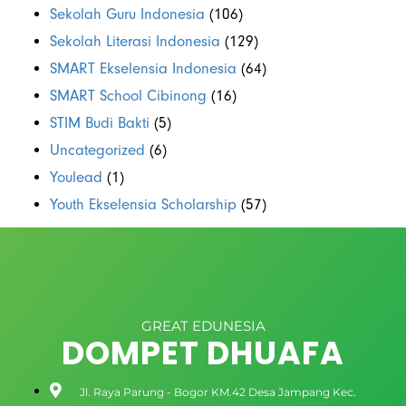
Sekolah Guru Indonesia
(106)
Sekolah Literasi Indonesia
(129)
SMART Ekselensia Indonesia
(64)
SMART School Cibinong
(16)
STIM Budi Bakti
(5)
Uncategorized
(6)
Youlead
(1)
Youth Ekselensia Scholarship
(57)
GREAT EDUNESIA
DOMPET DHUAFA
Jl. Raya Parung - Bogor KM.42 Desa Jampang Kec.