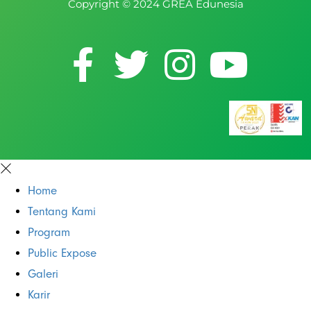
Copyright © 2024 GREA Edunesia
Home
Tentang Kami
Program
Public Expose
Galeri
Karir