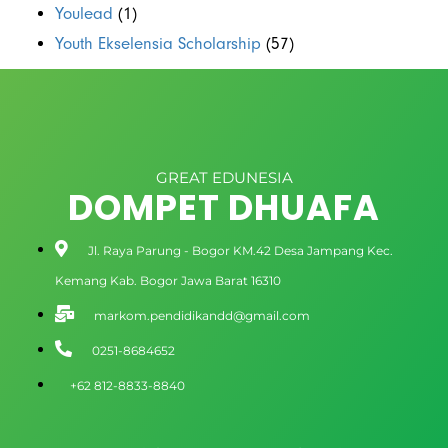
Youlead
(1)
Youth Ekselensia Scholarship
(57)
GREAT EDUNESIA
DOMPET DHUAFA
Jl. Raya Parung - Bogor KM.42 Desa Jampang Kec.
Kemang Kab. Bogor Jawa Barat 16310
markom.pendidikandd@gmail.com
0251-8684652
+62 812-8833-8840