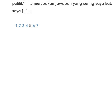
politik” Itu merupakan jawaban yang sering saya ka
saya […]...
1
2
3
4
5
6
7