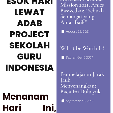
ESOK HARI
Mission 2021, Anies
LEWAT
Baswedan: “Sebuah
Semangat yang
ADAB
Amat Baik”
PROJECT
August 29, 2021
SEKOLAH
Will it be Worth It?
GURU
September 1, 2021
INDONESIA
Pembelajaran Jarak
Jauh
Menyenangkan?
Baca Ini Dulu yuk
Menanam
September 2, 2021
Hari Ini,