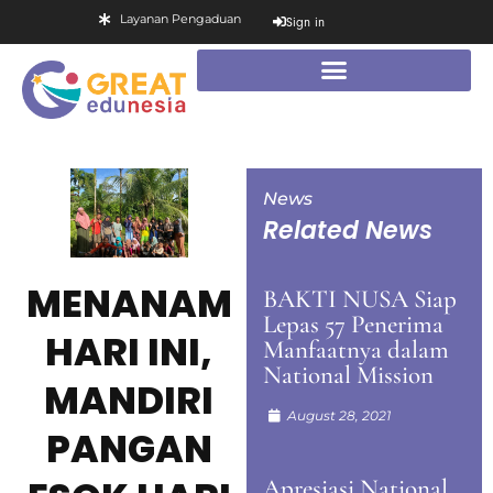
Layanan Pengaduan
Sign in
News
Related News
MENANAM
BAKTI NUSA Siap
Lepas 57 Penerima
HARI INI,
Manfaatnya dalam
National Mission
MANDIRI
August 28, 2021
PANGAN
Apresiasi National