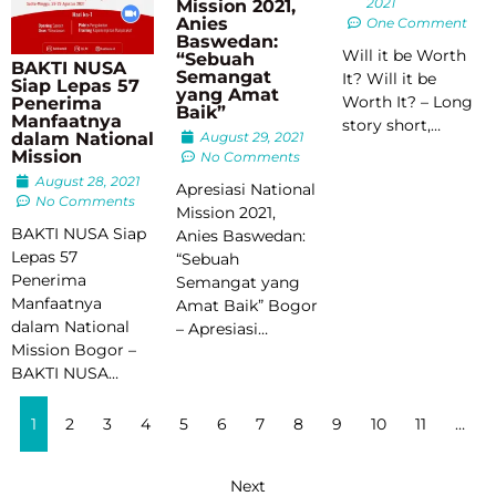
2021
Mission 2021,
Anies
One Comment
Baswedan:
Will it be Worth
“Sebuah
BAKTI NUSA
Semangat
It? Will it be
Siap Lepas 57
yang Amat
Worth It? – Long
Penerima
Baik”
Manfaatnya
story short,…
August 29, 2021
dalam National
Mission
No Comments
August 28, 2021
Apresiasi National
No Comments
Mission 2021,
BAKTI NUSA Siap
Anies Baswedan:
Lepas 57
“Sebuah
Penerima
Semangat yang
Manfaatnya
Amat Baik” Bogor
dalam National
– Apresiasi…
Mission Bogor –
BAKTI NUSA…
1
2
3
4
5
6
7
8
9
10
11
…
Next