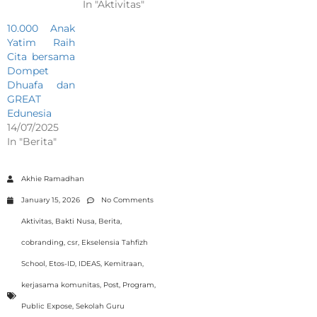
In "Aktivitas"
10.000 Anak
Yatim Raih
Cita bersama
Dompet
Dhuafa dan
GREAT
Edunesia
14/07/2025
In "Berita"
Akhie Ramadhan
January 15, 2026
No Comments
Aktivitas
,
Bakti Nusa
,
Berita
,
cobranding
,
csr
,
Ekselensia Tahfizh
School
,
Etos-ID
,
IDEAS
,
Kemitraan
,
kerjasama komunitas
,
Post
,
Program
,
Public Expose
,
Sekolah Guru