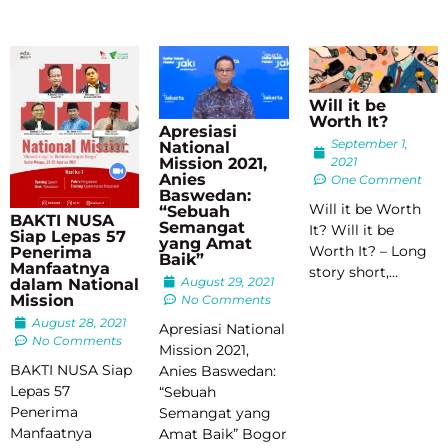
Will it be
Worth It?
Apresiasi
September 1,
National
2021
Mission 2021,
Anies
One Comment
Baswedan:
Will it be Worth
“Sebuah
BAKTI NUSA
Semangat
It? Will it be
Siap Lepas 57
yang Amat
Worth It? – Long
Penerima
Baik”
Manfaatnya
story short,…
August 29, 2021
dalam National
Mission
No Comments
August 28, 2021
Apresiasi National
No Comments
Mission 2021,
BAKTI NUSA Siap
Anies Baswedan:
Lepas 57
“Sebuah
Penerima
Semangat yang
Manfaatnya
Amat Baik” Bogor