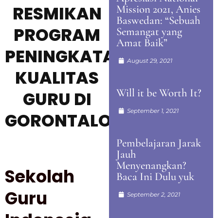
RESMIKAN
Mission 2021, Anies
Baswedan: “Sebuah
PROGRAM
Semangat yang
Amat Baik”
PENINGKATAN
August 29, 2021
KUALITAS
Will it be Worth It?
GURU DI
September 1, 2021
GORONTALO
Pembelajaran Jarak
Jauh
Menyenangkan?
Sekolah
Baca Ini Dulu yuk
Guru
September 2, 2021