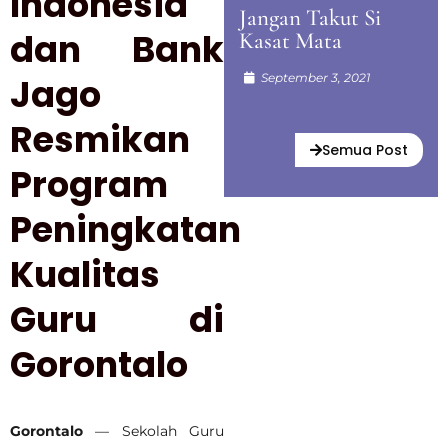
Indonesia
Jangan Takut Si
dan Bank
Kasat Mata
Jago
September 3, 2021
Resmikan
Semua Post
Program
Peningkatan
Kualitas
Guru di
Gorontalo
Gorontalo
— Sekolah Guru