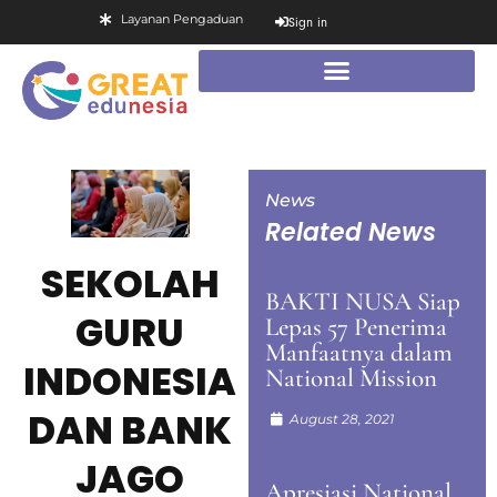
Layanan Pengaduan
Sign in
News
Related News
SEKOLAH
BAKTI NUSA Siap
GURU
Lepas 57 Penerima
Manfaatnya dalam
INDONESIA
National Mission
DAN BANK
August 28, 2021
JAGO
Apresiasi National