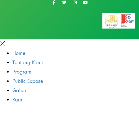
Home
Tentang Kami
Program
Public Expose
Galeri
Karir