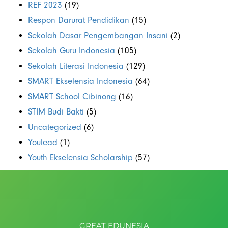
REF 2023
(19)
Respon Darurat Pendidikan
(15)
Sekolah Dasar Pengembangan Insani
(2)
Sekolah Guru Indonesia
(105)
Sekolah Literasi Indonesia
(129)
SMART Ekselensia Indonesia
(64)
SMART School Cibinong
(16)
STIM Budi Bakti
(5)
Uncategorized
(6)
Youlead
(1)
Youth Ekselensia Scholarship
(57)
GREAT EDUNESIA