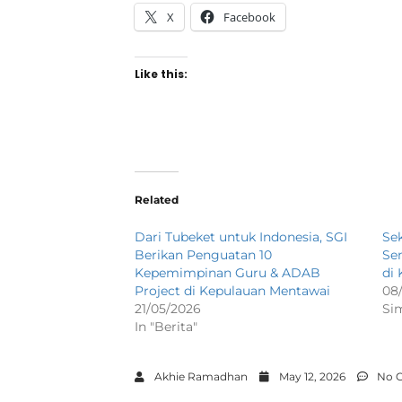
X
Facebook
Like this:
Related
Dari Tubeket untuk Indonesia, SGI
Se
Berikan Penguatan 10
Se
Kepemimpinan Guru & ADAB
di
Project di Kepulauan Mentawai
08
21/05/2026
Sim
In "Berita"
Akhie Ramadhan
May 12, 2026
No 