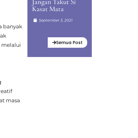
Jangan Takut Si
Kasat Mata
September 3, 2021
a banyak
dak
Semua Post
n melalui
g
eatif
bat masa