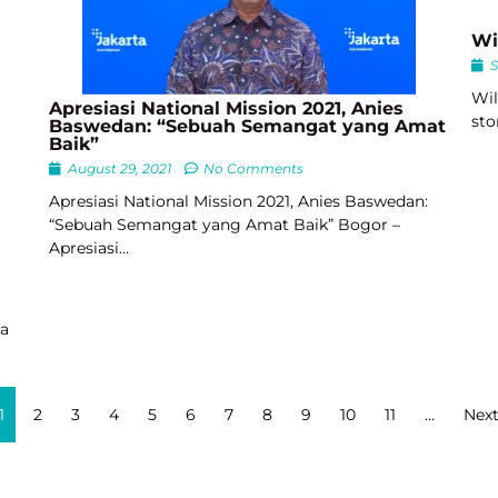
Wi
S
Wil
Apresiasi National Mission 2021, Anies
sto
Baswedan: “Sebuah Semangat yang Amat
Baik”
August 29, 2021
No Comments
Apresiasi National Mission 2021, Anies Baswedan:
“Sebuah Semangat yang Amat Baik” Bogor –
Apresiasi…
ya
1
2
3
4
5
6
7
8
9
10
11
…
Nex