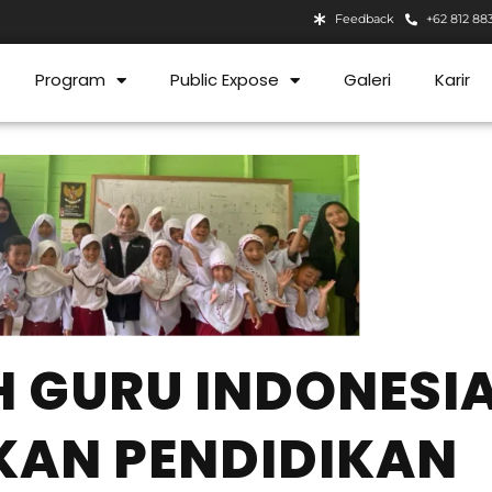
Feedback
+62 812 88
Program
Public Expose
Galeri
Karir
 GURU INDONESI
KAN PENDIDIKAN