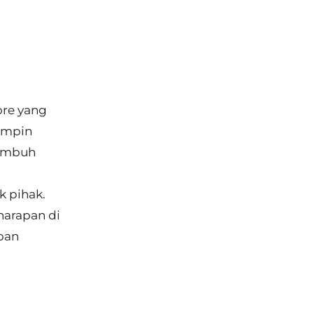
ore yang
impin
tumbuh
k pihak.
harapan di
pan