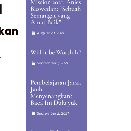
Mission 2021, Anies
I
Baswedan: “Sebuah
Semangat yang
Amat Baik”
ikan
August 29, 2021
Will it be Worth It?
n
September 1, 2021
Pembelajaran Jarak
Jauh
Menyenangkan?
Baca Ini Dulu yuk
September 2, 2021