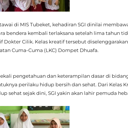
wai di MIS Tubeket, kehadiran SGI dinilai membaw
ra bendera kembali terlaksana setelah lima tahun ti
f Dokter Cilik. Kelas kreatif tersebut diselenggaraka
hatan Cuma-Cuma (LKC) Dompet Dhuafa.
ibekali pengetahuan dan keterampilan dasar di bidan
knya perilaku hidup bersih dan sehat. Dari Kelas Kr
p sehat sejak dini, SGI yakin akan lahir pemuda he