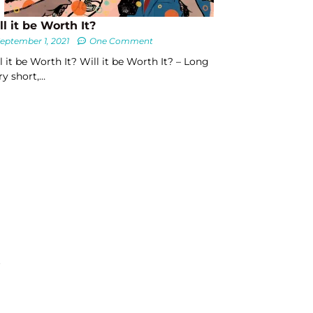
ll it be Worth It?
eptember 1, 2021
One Comment
l it be Worth It? Will it be Worth It? – Long
ry short,…
t