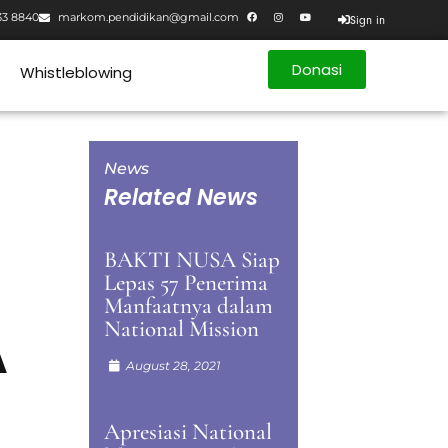
33 8840
markom.pendidikan@gmail.com
Sign in
Donasi
Whistleblowing
News
Related News
BAKTI NUSA Siap
Lepas 57 Penerima
Manfaatnya dalam
National Mission
A
August 28, 2021
Apresiasi National