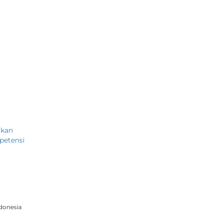
akan
petensi
donesia