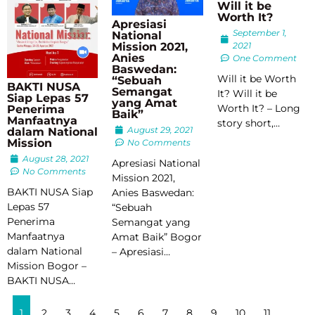
Will it be
Worth It?
Apresiasi
September 1,
National
2021
Mission 2021,
Anies
One Comment
Baswedan:
Will it be Worth
“Sebuah
BAKTI NUSA
Semangat
It? Will it be
Siap Lepas 57
yang Amat
Worth It? – Long
Penerima
Baik”
Manfaatnya
story short,…
August 29, 2021
dalam National
Mission
No Comments
August 28, 2021
Apresiasi National
No Comments
Mission 2021,
BAKTI NUSA Siap
Anies Baswedan:
Lepas 57
“Sebuah
Penerima
Semangat yang
Manfaatnya
Amat Baik” Bogor
dalam National
– Apresiasi…
Mission Bogor –
BAKTI NUSA…
1
2
3
4
5
6
7
8
9
10
11
…