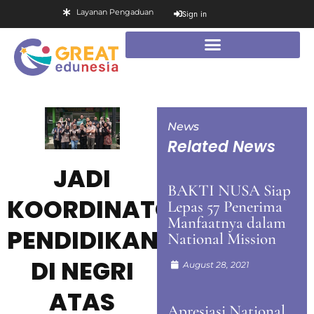
Layanan Pengaduan
Sign in
News
Related News
JADI
BAKTI NUSA Siap
KOORDINATOR
Lepas 57 Penerima
Manfaatnya dalam
PENDIDIKAN
National Mission
DI NEGRI
August 28, 2021
ATAS
Apresiasi National