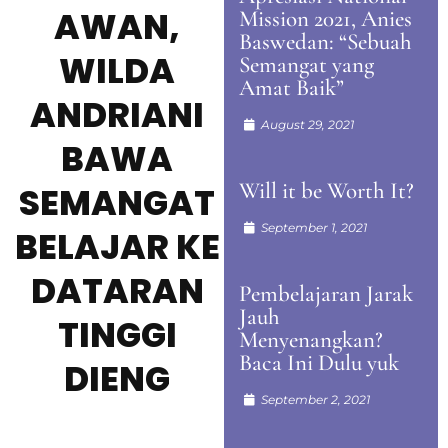
AWAN,
Mission 2021, Anies
Baswedan: “Sebuah
WILDA
Semangat yang
Amat Baik”
ANDRIANI
August 29, 2021
BAWA
Will it be Worth It?
SEMANGAT
September 1, 2021
BELAJAR KE
DATARAN
Pembelajaran Jarak
Jauh
TINGGI
Menyenangkan?
Baca Ini Dulu yuk
DIENG
September 2, 2021