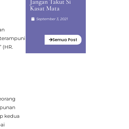
Jangan Takut Si
Kasat Mata
September 3, 2021
an
 terampuni
Semua Post
” (HR.
eorang
mpunan
ap kedua
ai