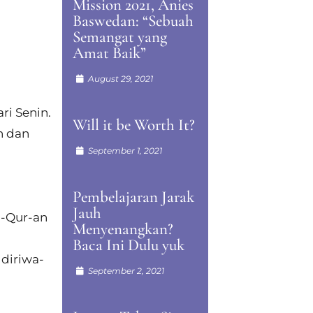
Mission 2021, Anies
Baswedan: “Sebuah
Semangat yang
Amat Baik”
August 29, 2021
ri Senin.
Will it be Worth It?
n dan
September 1, 2021
Pembelajaran Jarak
Jauh
l-Qur-an
Menyenangkan?
Baca Ini Dulu yuk
 diriwa-
September 2, 2021