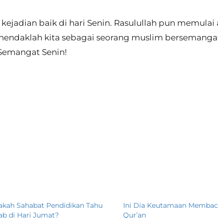
”
kejadian baik di hari Senin. Rasulullah pun memulai 
a hendaklah kita sebagai seorang muslim bersemanga
Semangat Senin!
akah Sahabat Pendidikan Tahu
Ini Dia Keutamaan Membac
ab di Hari Jumat?
Qur’an