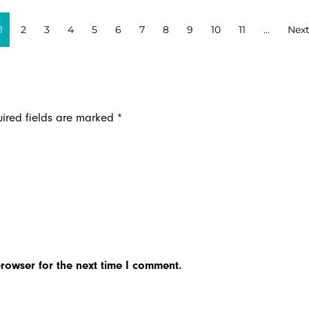
1
2
3
4
5
6
7
8
9
10
11
…
Nex
ired fields are marked
*
rowser for the next time I comment.