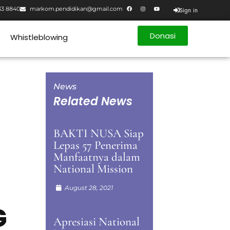
33 8840
markom.pendidikan@gmail.com
Sign in
Donasi
Whistleblowing
News
Related News
BAKTI NUSA Siap
Lepas 57 Penerima
Manfaatnya dalam
National Mission
August 28, 2021
G
Apresiasi National