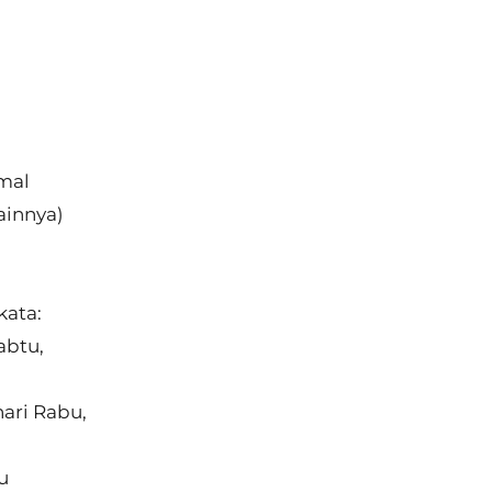
mal
ainnya)
kata:
abtu,
,
ari Rabu,
u