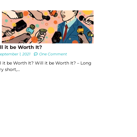
ll it be Worth It?
eptember 1, 2021
One Comment
l it be Worth It? Will it be Worth It? – Long
ry short,…