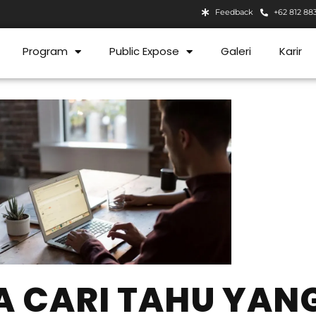
Feedback
+62 812 88
Program
Public Expose
Galeri
Karir
 CARI TAHU YAN